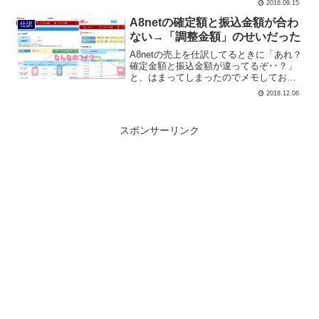
2016.09.15
報酬が月12万円を超えてるので、源泉徴
収されていました↓。▲「Tax Withh...
A8netの確定額と振込金額が合わ
仕訳
ない→「調整金額」のせいだった
A8netの売上を仕訳してるときに「あれ？
確定金額と振込金額が違ってるぞ･･？」
と、はまってしまったのでメモしておき
ます。A8netで報酬を確認する時→「振込
2018.12.06
レポート」から確認するようにする結論
から先に書くとA8netで報酬を確認すると
きは...
スポンサーリンク