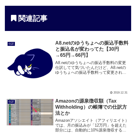
関連記事
A8.netのゆうちょへの振込手数料
仕訳
と振込名が変わってた【30円
→65円→66円】
A8.netのゆうちょへの振込手数料の変更
仕訳してて気づいたんだけど、A8.netの
ゆうちょへの振込手数料って変更された
んだね。 2019年3月まで：30円 2019年4
月～9月：65円 2019年10月～：66円65円
→ 66円に値上が...
2019.12.31
Amazonの源泉徴収額（Tax
仕訳
Withholding）の帳簿での仕訳方
法とか
Amazonアソシエイト（アフィリエイト）
では、月の振込みが「12万円」を超えた
部分には、自動的に10%源泉徴収するよ
うになっているらしい。僕も、Amazonの