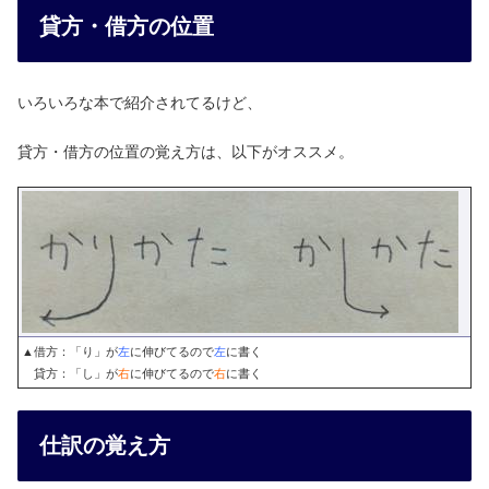
貸方・借方の位置
いろいろな本で紹介されてるけど、
貸方・借方の位置の覚え方は、以下がオススメ。
▲借方：「り」が
左
に伸びてるので
左
に書く
貸方：「し」が
右
に伸びてるので
右
に書く
仕訳の覚え方