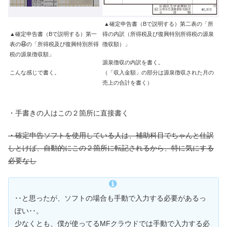
▲確定申告書（Bで説明する）第二表の「所
▲確定申告書（Bで説明する）第一
得の内訳（所得税及び復興特別所得税の源泉
表の㊹の「所得税及び復興特別所得
徴収額）」
税の源泉徴収額」
源泉徴収の内訳を書く。
こんな感じで書く。
（「収入金額」の部分は源泉徴収された月の
売上の合計を書く）
・手書きの人はこの２箇所に直接書く
・確定申告ソフトを使用している人は、補助科目でちゃんと仕訳
しとけば、自動的にこの２箇所に転記されるから、特に気にする
必要なし
･･と思ったが、ソフトの場合も手動で入力する必要があるっ
ぽい･･。
少なくとも、僕が使ってるMFクラウドでは手動で入力する必