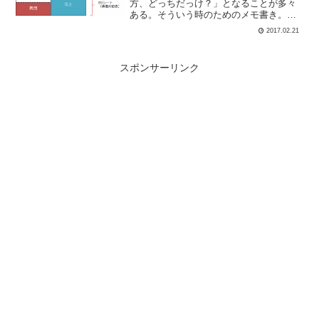
方、どっちだっけ？」となることが多々
ある。そういう時のためのメモ書き。
（自分用）貸方・借方の位置いろいろな
2017.02.21
本で紹介されてるけど、貸方・借方の位
置の覚え方は、以下がオススメ。▲借
方：「り」が左に伸びてるので...
スポンサーリンク