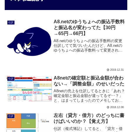
A8.netのゆうちょへの振込手数料
仕訳
と振込名が変わってた【30円
→65円→66円】
A8.netのゆうちょへの振込手数料の変更
仕訳してて気づいたんだけど、A8.netの
ゆうちょへの振込手数料って変更された
んだね。 2019年3月まで：30円 2019年4
月～9月：65円 2019年10月～：66円65円
→ 66円に値上が...
2019.12.31
A8netの確定額と振込金額が合わ
仕訳
ない→「調整金額」のせいだった
A8netの売上を仕訳してるときに「あれ？
確定金額と振込金額が違ってるぞ･･？」
と、はまってしまったのでメモしておき
ます。A8netで報酬を確認する時→「振込
2018.12.06
レポート」から確認するようにする結論
から先に書くとA8netで報酬を確認すると
左右（貸方・借方）のどっちに書
仕訳
きは...
けばいいのか？【覚え方】
仕訳（複式簿記）してると、「貸方・借