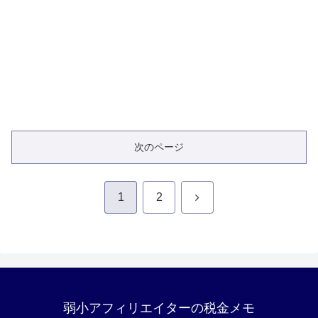
次のページ
次
1
2
へ
弱小アフィリエイターの税金メモ