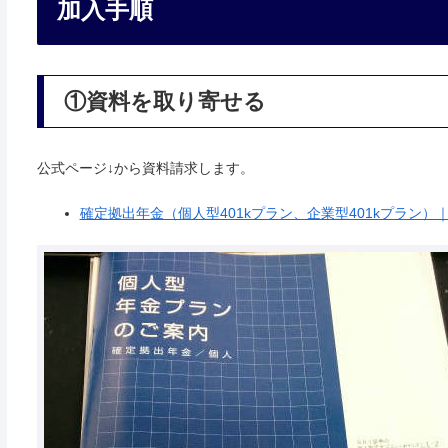
加入手順
①資料を取り寄せる
公式ページ↓から資料請求します。
確定拠出年金（個人型401kプラン、企業型401kプラン）｜