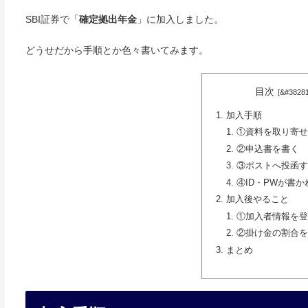
SBI証券で「
確定拠出年金
」に加入しました。
どうせだから手順とか色々書いてみます。
目次
加入手順
①資料を取り寄
②申込書を書く
③ポストへ投函
④ID・PWが書
加入後やること
①加入者情報を
②掛け金の割合
まとめ