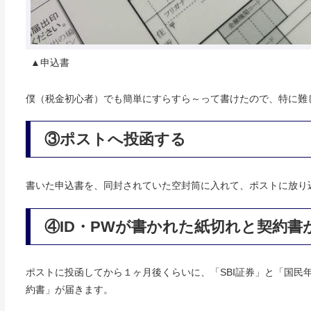
▲申込書
僕（税金初心者）でも簡単にすらすら～って書けたので、特に難
③ポストへ投函する
書いた申込書を、同封されていた空封筒に入れて、ポストに放り
④ID・PWが書かれた紙切れと契約書
ポストに投函してから１ヶ月後くらいに、「SBI証券」と「国民
約書」が届きます。