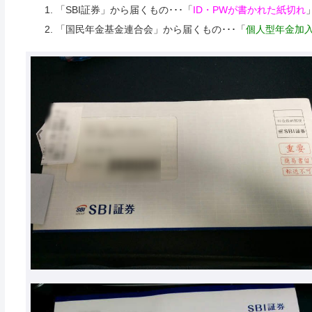
「SBI証券」から届くもの･･･「
ID・PWが書かれた紙切れ
「国民年金基金連合会」から届くもの･･･「
個人型年金加