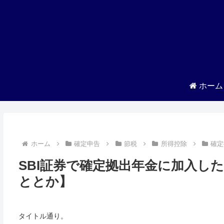
ホーム
ホーム
確定申告
節税
所得控除
確定
SBI証券で確定拠出年金に加入し
ととか】
タイトル通り。