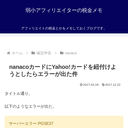
弱小アフィリエイターの税金メモ
アフィリエイトの税金とかをメモしておくブログです。
ホーム
確定申告
nanaco
nanacoカードにYahoo!カードを紐付けよ
うとしたらエラーが出た件
2017.03.18
2017.12.22
タイトル通り。
以下のようなエラーが出た。
サーバーエラー:PGSE37