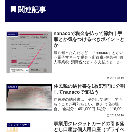
関連記事
nanacoで税金を払って節約｜手
nanaco
順とか気をつけるべきポイントと
か
最近知ったんだけど、「nanaco」とかい
う電子マネーで税金（所得税･住民税･個
人事業税･消費税など）を支払うと、かな
りの節約になるらしい。どういう理屈か
と言うと、通常、税金はクレジットカー
ドで支払うことができない･･ ↓ しかし、
2017.03.19
nana...
住民税の納付書を1枚5万円に分割
nanaco
してnanacoで支払う
住民税の納付書は、分割して発行しても
らうことが可能らしい。例えば僕の場
合、 全期分：461,000円 1期分：116,000
円 2期分：115,000円 3期分：115,000円 4
2017.06.10
期分：115,000円･･って感じの住民税の納
付書が、最初...
事業用クレジットカードの引き落
クレジットカード
とし口座は個人用口座（プライベ