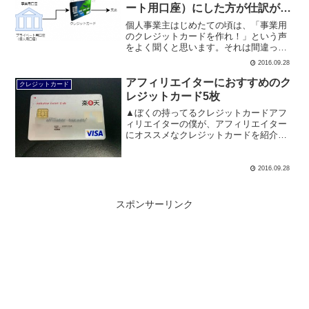
ート用口座）にした方が仕訳が楽
チン
個人事業主はじめたての頃は、「事業用
のクレジットカードを作れ！」という声
をよく聞くと思います。それは間違って
ません。事業用のクレジットカードは絶
2016.09.28
対に作るべきです。明細の中にプライベ
ートと事業の支出が混ざってるとわかり
アフィリエイターにおすすめのク
クレジットカード
にくいので。ただ、事業用...
レジットカード5枚
▲ぼくの持ってるクレジットカードアフ
ィリエイターの僕が、アフィリエイター
にオススメなクレジットカードを紹介し
てみます。アフィリエイター相手じゃ誤
魔化しが効かないだろうから、本音で書
きます。最初に）クレジットカードは自
2016.09.28
己アフィが基本この記事を...
スポンサーリンク