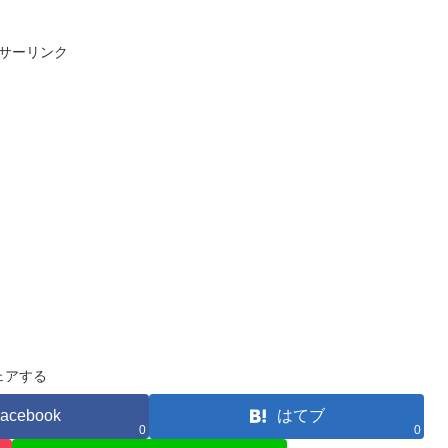
サーリンク
ェアする
acebook
はてブ
0
0