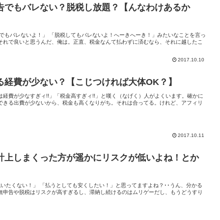
告でもバレない？脱税し放題？【んなわけあるか
でもバレないよ！」 「脱税してもバレないよ！へーきへーき！」みたいなことを言っ
それで良いと思うんだ、俺は。正直、税金なんて払わずに済むなら、それに越したこ
2017.10.10
る経費が少ない？【こじつければ大体OK？】
経費が少なすぎィ!!」「税金高すぎィ!!」と嘆く（なげく）人がよくいます。確かに
できる出費が少ないから、税金も高くなりがち。それは合ってる。けれど、アフィリ
2017.10.11
計上しまくった方が遥かにリスクが低いよね！とか
いたくない！」 「払うとしても安くしたい！」と思ってますよね？･･うん、分かる
無申告や脱税はリスクが高すぎるし、滞納し続けるのはムリゲーだし、もうどうすり