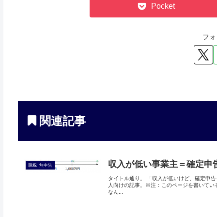
Pocket
フォ
関連記事
収入が低い事業主＝確定申
脱税･無申告
タイトル通り。 「収入が低いけど、確定申告
人向けの記事。※注：このページを書いてい
なん...