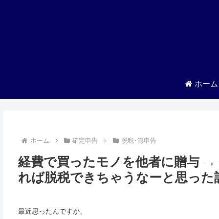
ホーム
ホーム
確定申告
脱税･無申告
経費で買ったモノを他者に贈与 →
れば脱税できちゃうなーと思った
最近思ったんですが、