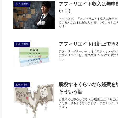
アフィリエイト収入は無申
脱税･無申告
い！】
ネット上で、 「アフィリエイト収入は無申告
ている人がたまに居たりする。いや、それは
とは...
アフィリエイトは計上でき
脱税･無申告
アフィリエイターの中には「アフィリエイトは
アフィリエイトは、他の業種に比べて経費に
エ...
脱税するくらいなら経費を
脱税･無申告
そういう話
自営業で仕事やってる人の9割以上は「税金払
よそれ。僕もそう思いますよ。かと言って、
ゃ良...