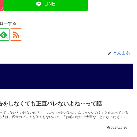
LINE
0
ローする
0
とんまあ
告をしなくても正直バレないよね･･って話
ってしないといけないの？」 「ぶっちゃけバレないんじゃないの？」とか思っている
る人は、税金のプロでも何でもないので、「お前のせいで大変なことになったぞ！」
2017.10.10