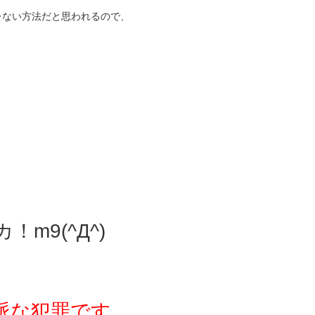
レない方法だと思われるので、
m9(^Д^)
派な犯罪です。