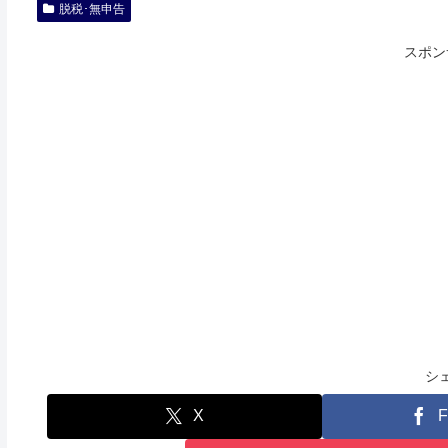
脱税･無申告
スポン
シ
X
F